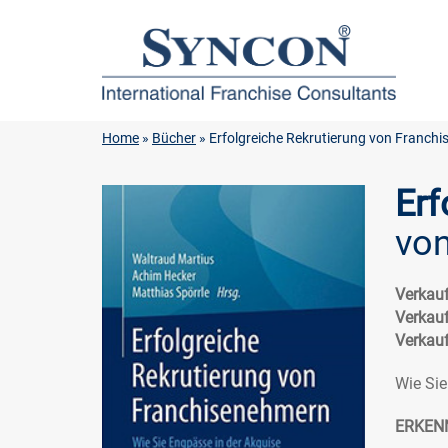
Home
»
Bücher
» Erfolgreiche Rekrutierung von Franch
Erf
vo
Verkauf
Verkauf
Verkauf
Wie Sie
ERKEN