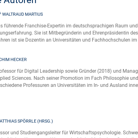
A
WALTRAUD MARTIUS
als führende Franchise-Expertin im deutschsprachigen Raum und
ungserfahrung. Sie ist Mitbegründerin und Ehrenpräsidentin de
hren ist sie Dozentin an Universitäten und Fachhochschulen i
ACHIM HECKER
rofessor für Digital Leadership sowie Gründer (2018) und Managi
plied Sciences. Nach seiner Promotion im Fach Philosophie und H
rschiedene Professuren an Universitäten im In- und Ausland inne
ATTHIAS SPÖRRLE (HRSG.)
ssor und Studiengangsleiter für Wirtschaftspsychologie. Schw