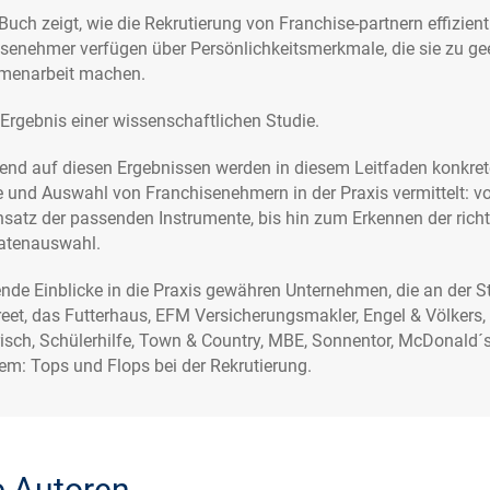
Buch zeigt, wie die Rekrutierung von Franchise-partnern effizien
senehmer verfügen über Persönlichkeitsmerkmale, die sie zu geei
enarbeit machen.
Ergebnis einer wissenschaftlichen Studie.
nd auf diesen Ergebnissen werden in diesem Leitfaden konkrete H
 und Auswahl von Franchisenehmern in der Praxis vermittelt: von
satz der passenden Instrumente, bis hin zum Erkennen der richt
atenauswahl.
de Einblicke in die Praxis gewähren Unternehmen, die an der S
eet, das Futterhaus, EFM Versicherungsmakler, Engel & Völkers,
sch, Schülerhilfe, Town & Country, MBE, Sonnentor, McDonald´s, 
m: Tops und Flops bei der Rekrutierung.
e Autoren