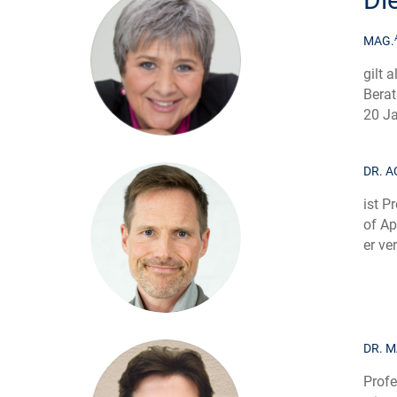
MAG.
gilt 
Berat
20 Ja
DR. 
ist P
of Ap
er ve
DR. M
Profe