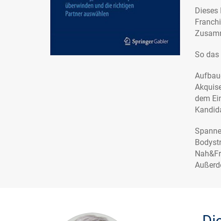
Dieses 
Franchi
Zusamm
So das 
Aufbaue
Akquise
dem Ein
Kandid
Spannen
Bodystr
Nah&Fri
Außerde
Di