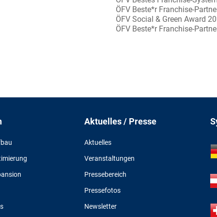
ÖFV Beste*r Franchise-Partn
ÖFV Social & Green Award 2
ÖFV Beste*r Franchise-Partn
n
Aktuelles / Presse
S
fbau
Aktuelles
timierung
Veranstaltungen
pansion
Pressebereich
Pressefotos
s
Newsletter