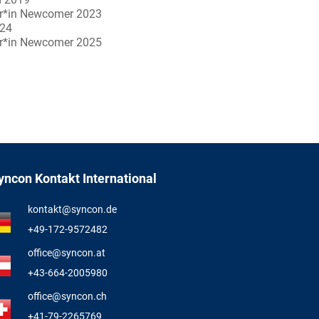
er*in Newcomer 2023
024
er*in Newcomer 2025
yncon Kontakt International
kontakt@syncon.de
+49-172-9572482
office@syncon.at
+43-664-2005980
office@syncon.ch
+41-79-2265769