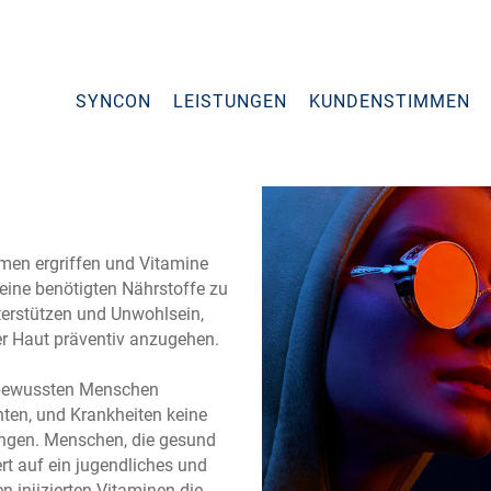
SYNCON
LEISTUNGEN
KUNDENSTIMMEN
men ergriffen und Vitamine
seine benötigten Nährstoffe zu
nterstützen und Unwohlsein,
er Haut präventiv anzugehen.
tsbewussten Menschen
hten, und Krankheiten keine
ngen. Menschen, die gesund
rt auf ein jugendliches und
n injizierten Vitaminen die