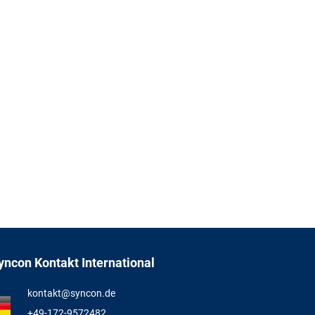
yncon Kontakt International
kontakt@syncon.de
+49-172-9572482