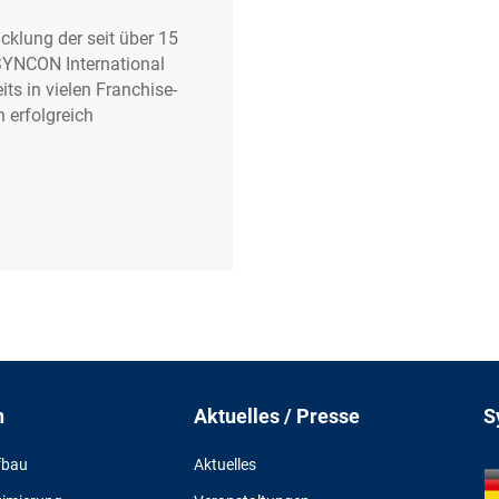
klung der seit über 15
 SYNCON International
its in vielen Franchise-
 erfolgreich
n
Aktuelles / Presse
S
fbau
Aktuelles