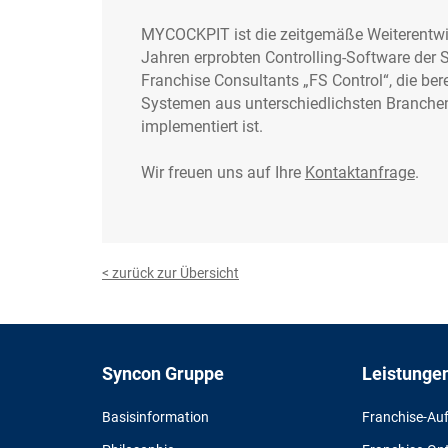
MYCOCKPIT ist die zeitgemäße Weiterentwic
Jahren erprobten Controlling-Software der
Franchise Consultants „FS Control“, die bere
Systemen aus unterschiedlichsten Branchen
implementiert ist.
Wir freuen uns auf Ihre
Kontaktanfrage
.
< zurück zur Übersicht
Syncon Gruppe
Leistunge
Basisinformation
Franchise-Au