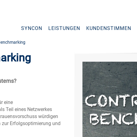
SYNCON
LEISTUNGEN
KUNDENSTIMMEN
 Benchmarking
arking
ystems?
r eine
ls Teil eines Netzwerkes
rtrauensvorschuss würdigen
n zur Erfolgsoptimierung und