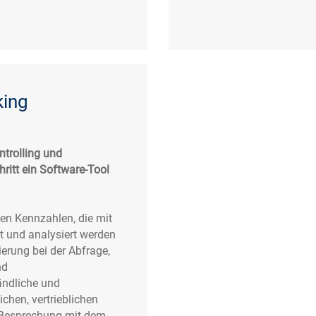
king
ntrolling und
ritt ein Software-Tool
ten Kennzahlen, die mit
 und analysiert werden
erung bei der Abfrage,
nd
ändliche und
chen, vertrieblichen
r Besprechung mit dem